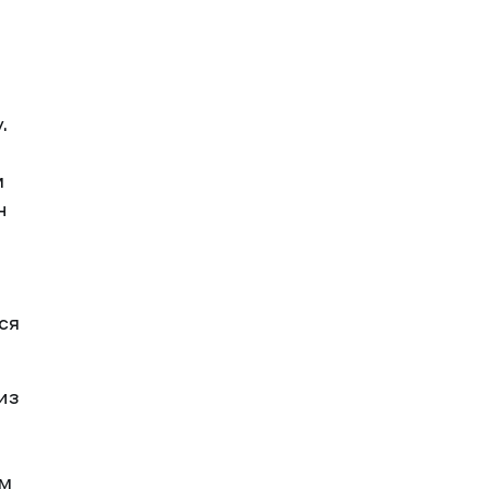
.
т
м
н
ся
из
им