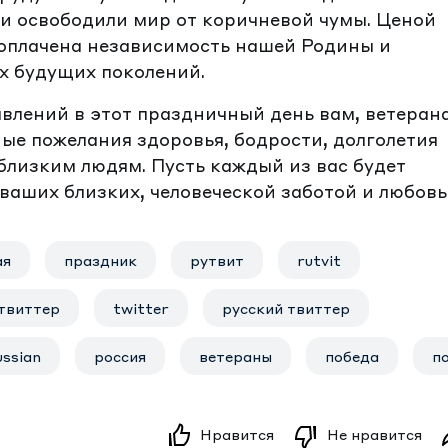
и освободили мир от коричневой чумы. Ценой
 оплачена независимость нашей Родины и
х будущих поколений.
влений в этот праздничный день вам, ветеран
е пожелания здоровья, бодрости, долголетия
лизким людям. Пусть каждый из вас будет
аших близких, человеческой заботой и любовь
ая
праздник
рутвит
rutvit
твиттер
twitter
русский твиттер
ussian
россия
ветераны
победа
п
Нравится
Не нравится