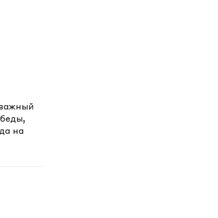
 важный
обеды,
да на