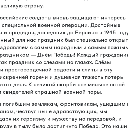
 великую страну.
российские солдаты вновь защищают интересы
в специальной военной операции. Достойные
 и прадедов, дошедших до Берлина в 1945 году
нный для нас праздник был специально откры
Поздравляем с самым народным и самым важны
 праздником — Днём Победы! Каждый граждани
как праздник со слезами на глазах. Слёзы
и простосердечной радости и слиты в эту
 искренней горечи и душевная тяжесть потерь
этот день. К великой скорби все меньше остаёт
и свидетелей страшной военной поры.
и погибшим землякам, фронтовикам, ушедшим 
анам, чествуя ныне здравствующих, мы
даря их героизму и мужеству на передовой, и
уду в тылу была достигнута Победа. Это наш