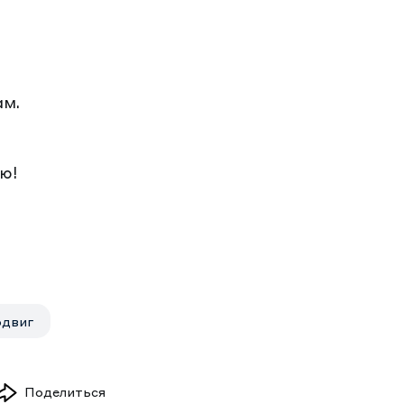
ам.
ю!
одвиг
Поделиться