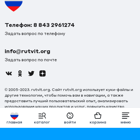
Телефон: 8 843 2961274
Задать вопрос по телефону
info@rutvit.org
Задать вопрос по почте
© 2005-2023. rutvit.org. Сайт rutvit.org использует куки-файлы и
другие технологии, чтобы помочь вам в навигации, а также
предоставить лучший пользовательский опыт, анализировать
использование наших продуктов и услуг, повысить качество
рекламных и маркетинговых активностей. Если Вы не хотите,
чтобы Ваши пользовательские данные обрабатывались,
главная
каталог
войти
корзина
меню
пожалуйста, ограничьте их использование в своём браузере.
Правила пользования
Политика конфиденциальности
Правила
продаж
. Разработано
DST Global