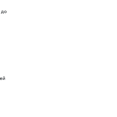
 до
.
оей