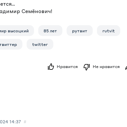
тся...
ладимир Семёнович!
мир высоцкий
85 лет
рутвит
rutvit
твиттер
twitter
Нравится
Не нравится
2024
14:37
#