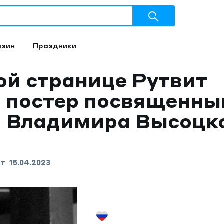
азин
Праздники
ой странице Рутвит
 постер посвященны
ю Владимира Высоцк
ит
15.04.2023