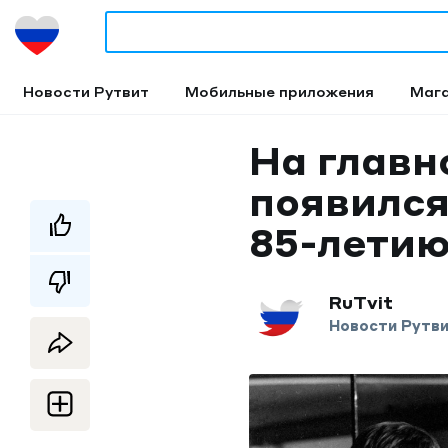
Новости Рутвит
Мобильные приложения
Маг
На главн
появился
85-лети
RuTvit
Новости Рутв