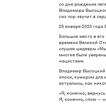
со дня рождения лег
Владимира Высоцкого
сих пор звучит в се
25 января 2023 года
Большое место в его
времена Великой Оте
слушая шедевры «Мы 
многие были уверены
нацистами.
Владимир Высоцкий б
эпохи, кумиром для 
актуальны, как нико
«Я, конечно, вернусь
Я, конечно, спою — н