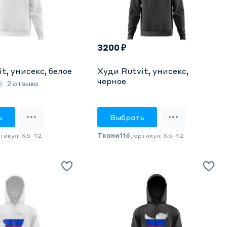
3200 ₽
t, унисекс, белое
Худи Rutvit, унисекс,
черное
2 отзыва
ь
Выбрать
ртикул: X5-42
Ткани116
, артикул: X6-42