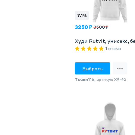
7.1%
3250 ₽
3500 ₽
Худи Rutvit, унисекс, б
1 отзыв
Выбрать
Ткани116
, артикул: X9-42