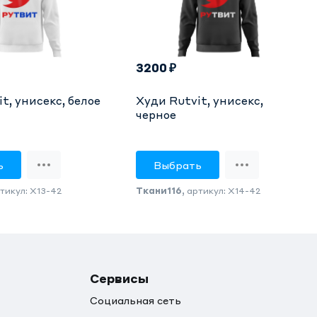
3200 ₽
t, унисекс, белое
Худи Rutvit, унисекс,
черное
ь
Выбрать
ртикул: X13-42
Ткани116
, артикул: X14-42
Сервисы
Социальная сеть