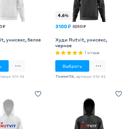
4.6%
3100 ₽
0 ₽
3250 ₽
t, унисекс, белое
Худи Rutvit, унисекс,
черное
1 отзыв
ь
Выбрать
ртикул: X11-42
Ткани116
, артикул: X12-42