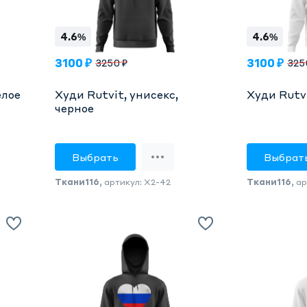
4.6%
4.6%
3100 ₽
3100 ₽
3250 ₽
325
елое
Худи Rutvit, унисекс,
Худи Rutvi
черное
Выбрать
Выбрат
Ткани116
, артикул: Х2-42
Ткани116
, а