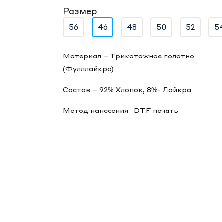
Размер
56
46
48
50
52
5
Материал – Трикотажное полотно
(Фулллайкра)
Состав – 92% Хлопок, 8%- Лайкра
Метод нанесения- DTF печать