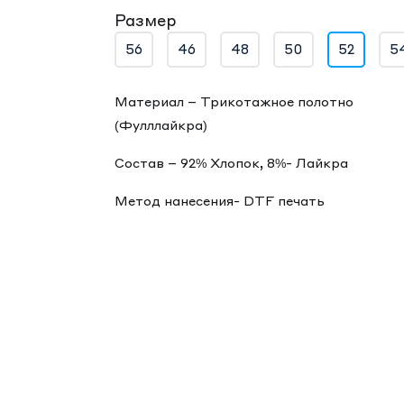
Размер
56
46
48
50
52
5
Материал – Трикотажное полотно
(Фулллайкра)
Состав – 92% Хлопок, 8%- Лайкра
Метод нанесения- DTF печать