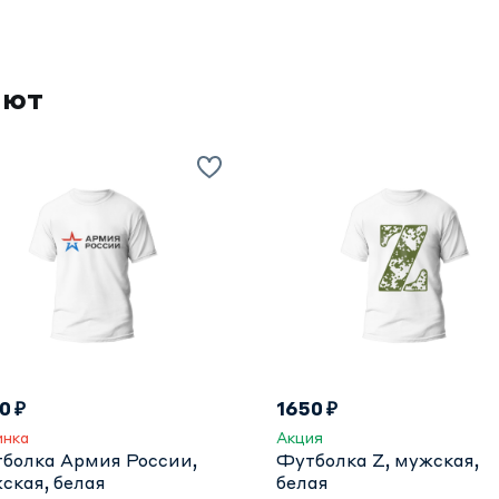
ают
0 ₽
1650 ₽
инка
Акция
болка Армия России,
Футболка Z, мужская,
ская, белая
белая