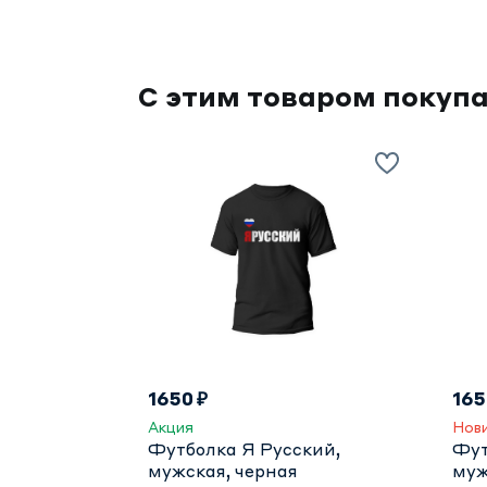
С этим товаром покуп
1650 ₽
165
Акция
Нов
Футболка Я Русский,
Фут
мужская, черная
муж