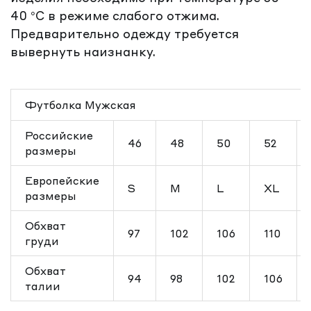
40 °C в режиме слабого отжима.
Предварительно одежду требуется
вывернуть наизнанку.
Футболка Мужская
Российские
46
48
50
52
размеры
Европейские
S
M
L
XL
размеры
Обхват
97
102
106
110
груди
Обхват
94
98
102
106
талии