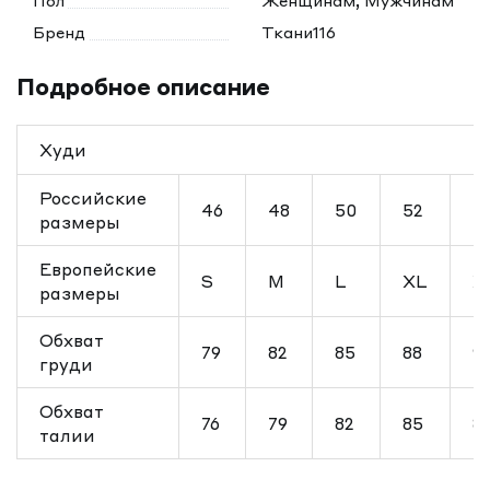
Пол
Женщинам, Мужчинам
Бренд
Ткани116
Подробное описание
Худи
Российские
46
48
50
52
5
размеры
Европейские
S
M
L
XL
X
размеры
Обхват
79
82
85
88
91
груди
Обхват
76
79
82
85
8
талии