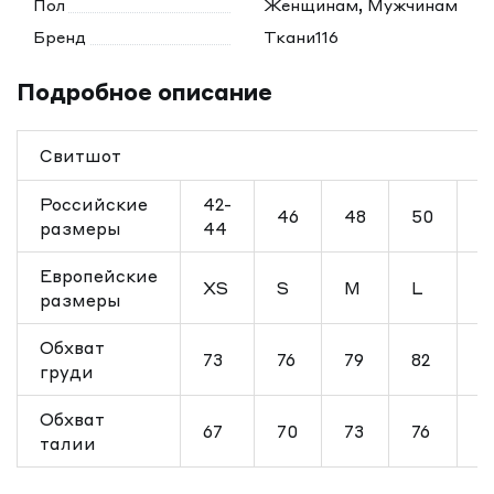
Пол
Женщинам, Мужчинам
Бренд
Ткани116
Подробное описание
Свитшот
Российские
42-
46
48
50
5
размеры
44
Европейские
XS
S
M
L
X
размеры
Обхват
73
76
79
82
8
груди
Обхват
67
70
73
76
7
талии