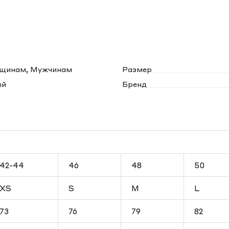
щинам, Мужчинам
Размер
ый
Бренд
42-44
46
48
50
XS
S
M
L
73
76
79
82