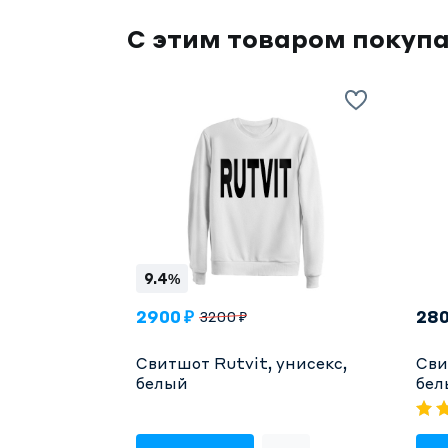
С этим товаром покуп
9.4%
2900 ₽
280
3200 ₽
Свитшот Rutvit, унисекс,
Сви
белый
бел