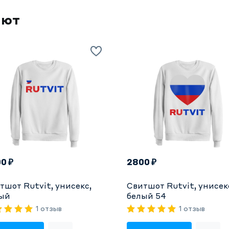
ают
0 ₽
2800 ₽
тшот Rutvit, унисекс,
Свитшот Rutvit, унисек
ый
белый 54
1 отзыв
1 отзыв