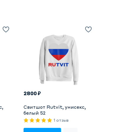
2800 ₽
с,
Свитшот Rutvit, унисекс,
белый 52
1 отзыв