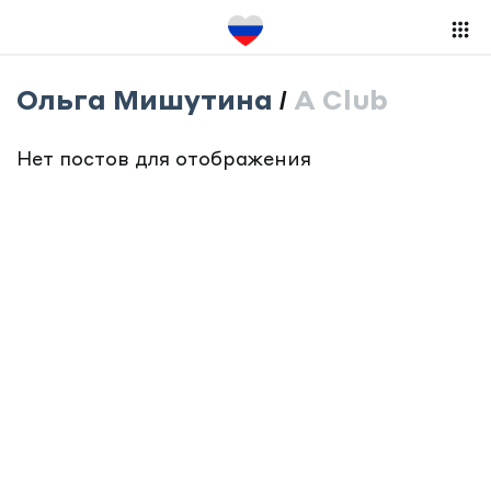
Ольга Мишутина
/
A Club
R
S
Нет постов для отображения
S