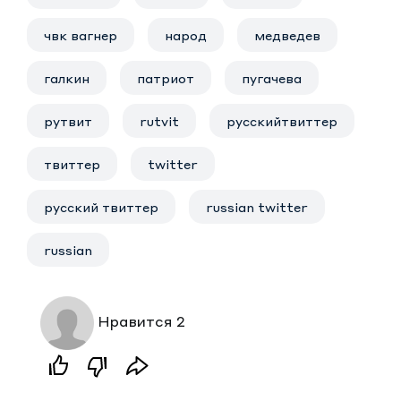
чвк вагнер
народ
медведев
галкин
патриот
пугачева
рутвит
rutvit
русскийтвиттер
твиттер
twitter
русский твиттер
russian twitter
russian
Нравится 2