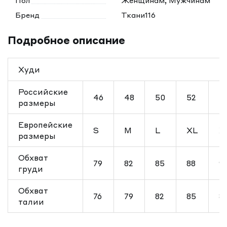
Пол
Женщинам, Мужчинам
Бренд
Ткани116
Подробное описание
Худи
Российские
46
48
50
52
5
размеры
Европейские
S
M
L
XL
X
размеры
Обхват
79
82
85
88
91
груди
Обхват
76
79
82
85
8
талии