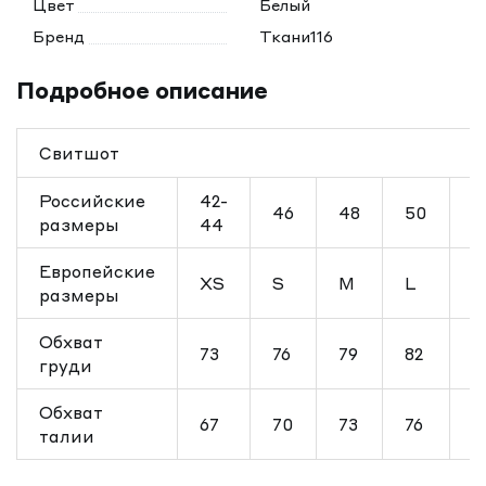
Цвет
Белый
Бренд
Ткани116
Подробное описание
Свитшот
Российские
42-
46
48
50
5
размеры
44
Европейские
XS
S
M
L
X
размеры
Обхват
73
76
79
82
8
груди
Обхват
67
70
73
76
7
талии